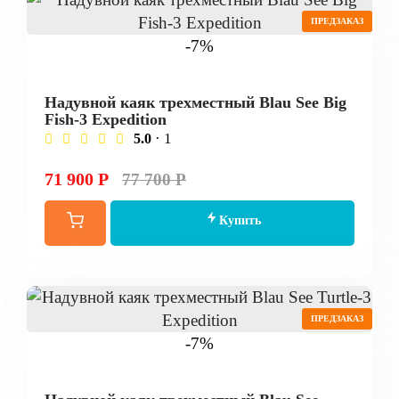
ПРЕДЗАКАЗ
-7%
Надувной каяк трехместный Blau See Big
Fish-3 Expedition
· 1
5.0
71 900 Р
77 700 Р
Купить
ПРЕДЗАКАЗ
-7%