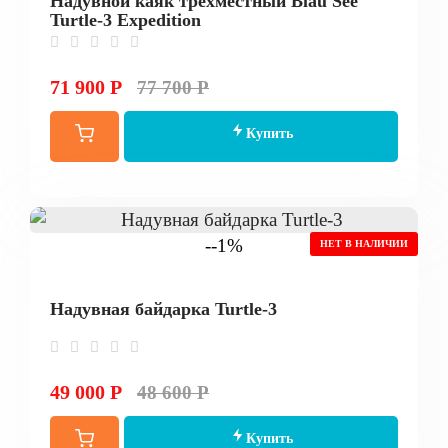
Надувной каяк трехместный Blau See
Turtle-3 Expedition
71 900 Р
77 700 Р
Купить
--1%
НЕТ В НАЛИЧИИ
Надувная байдарка Turtle-3
49 000 Р
48 600 Р
Купить