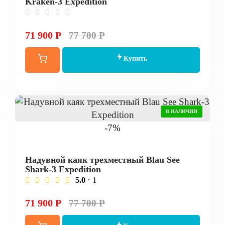
Kraken-3 Expedition
71 900 Р
77 700 Р
Купить
В НАЛИЧИИ
-7%
Надувной каяк трехместный Blau See
Shark-3 Expedition
· 1
5.0
71 900 Р
77 700 Р