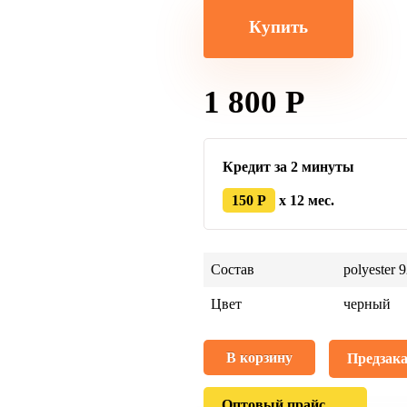
Купить
1 800 Р
Кредит за 2 минуты
150 Р
x 12 мес.
Состав
рolyester 
Цвет
черный
В корзину
Предзака
Оптовый прайс