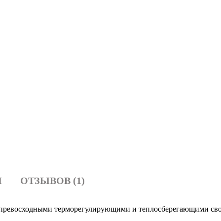
И
ОТЗЫВОВ (1)
с превосходными терморегулирующими и теплосберегающими св