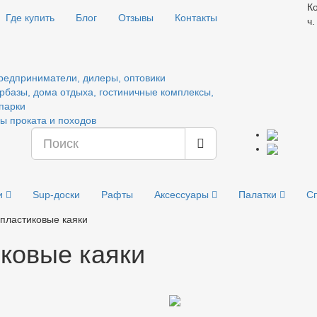
Ко
Где купить
Блог
Отзывы
Контакты
ч.
редприниматели, дилеры, оптовики
рбазы, дома отдыха, гостиничные комплексы,
парки
ы проката и походов
и
Sup-доски
Рафты
Аксессуары
Палатки
С
пластиковые каяки
ковые каяки