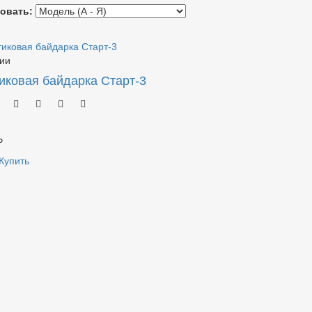
овать:
ии
иковая байдарка Старт-3
Р
Купить