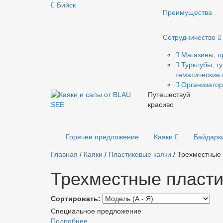
Бийск
Преимущества
Сотрудничество
Магазины, п
Турклубы, ту
тематические 
Организатор
Путешествуй
красиво
Горячее предложение
Каяки
Байдарк
Главная
/
Каяки
/
Пластиковые каяки
/
Трехместные 
Трехместные пласти
Сортировать:
Специальное предложение
Подробнее